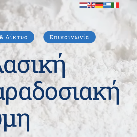
& Δίκτυο
Επικοινωνία
λασική
αραδοσιακή
ύμη