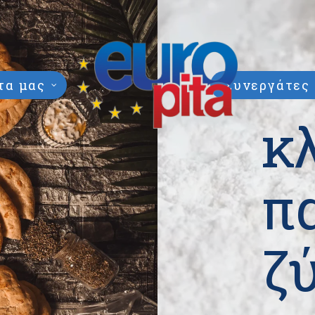
τα μας
Συνεργάτες 
κ
π
ζ