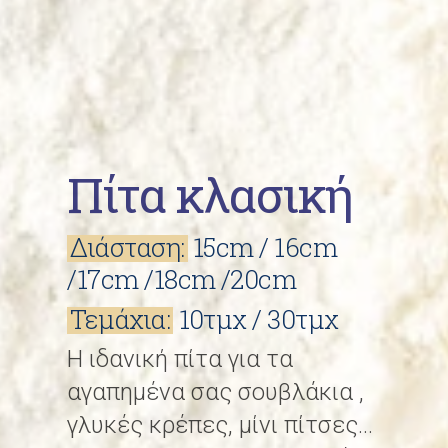
Πίτα κλασική
Διάσταση:
15cm / 16cm
/17cm /18cm /20cm
Τεμάχια:
10τμχ / 30τμχ
Η ιδανική πίτα για τα
αγαπημένα σας σουβλάκια ,
γλυκές κρέπες, μίνι πίτσες…