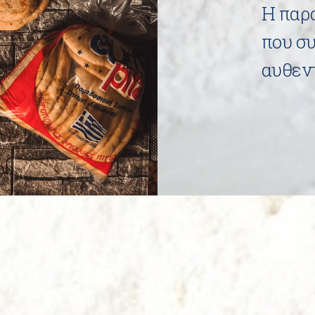
Η παρ
που συ
αυθεντ