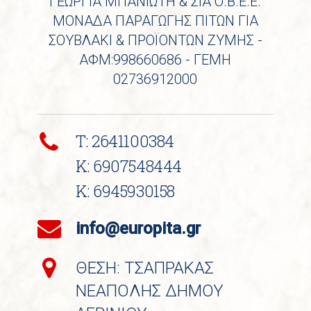
ΓΕΩΡΓΙΑ ΜΠΑΝΙΩΤΗ & ΣΙΑ Ο.Β.Ε.Ε.
ΜΟΝΑΔΑ ΠΑΡΑΓΩΓΗΣ ΠΙΤΩΝ ΓΙΑ
ΣΟΥΒΛΑΚΙ & ΠΡΟΪΟΝΤΩΝ ΖΥΜΗΣ -
ΑΦΜ:998660686 - ΓΕΜΗ
02736912000
T: 2641100384
K: 6907548444
K: 6945930158
info@europita.gr
ΘΕΣΗ: ΤΣΑΠΡΑΚΑΣ
ΝΕΑΠΟΛΗΣ ΔΗΜΟΥ